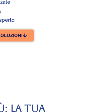
zzate
a
sperto
SOLUZIONI
Ù: LA TUA