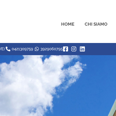
HOME
CHI SIAMO
VE)
0421309759
3929060795