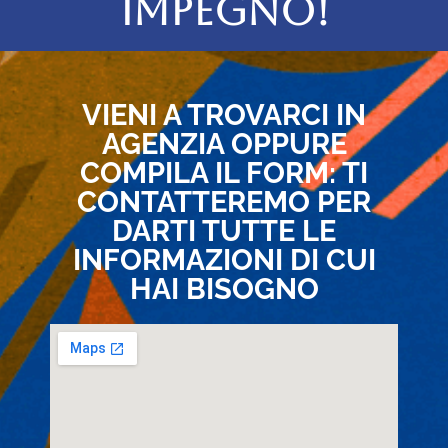
IMPEGNO!
VIENI A TROVARCI IN
AGENZIA OPPURE
COMPILA IL FORM: TI
CONTATTEREMO PER
DARTI TUTTE LE
INFORMAZIONI DI CUI
HAI BISOGNO