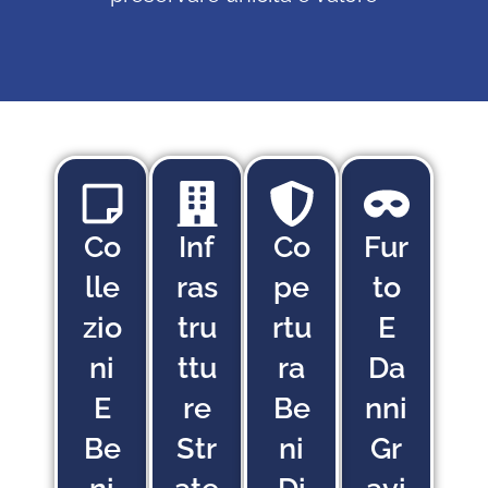
Co
Inf
Co
Fur
Lle
Ras
Pe
To
Zio
Tru
Rtu
E
Ni
Ttu
Ra
Da
E
Re
Be
Nni
Be
Str
Ni
Gr