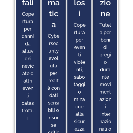
Fali
Ma
Los
Zio
Tic
I
Ne
Cope
rtura
A
Cope
Tutel
per
rtura
a per
Cybe
danni
per
beni
rsec
da
even
di
urity
alluv
ti
pregi
evol
ioni,
viole
o
uta
nevic
nti,
dura
per
ate o
sabo
nte
realt
altri
taggi
movi
à con
even
o
ment
dati
ti
mina
azion
sensi
catas
cce
i
bili o
trofal
alla
inter
risor
i
sicur
nazio
se
ezza
nali o
critic