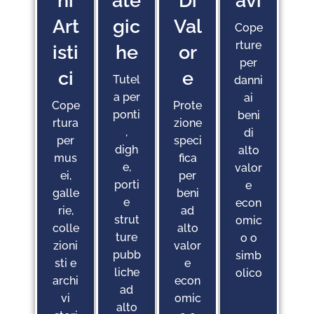
Ni
Ate
Di
Avi
Art
Gic
Val
Cope
rture
Isti
He
Or
per
Ci
E
Tutel
danni
a per
ai
Cope
Prote
ponti
beni
rtura
zione
,
di
per
speci
digh
alto
mus
fica
e,
valor
ei,
per
porti
e
galle
beni
e
econ
rie,
ad
strut
omic
colle
alto
ture
o o
zioni
valor
pubb
simb
sti e
e
liche
olico
archi
econ
ad
vi
omic
alto