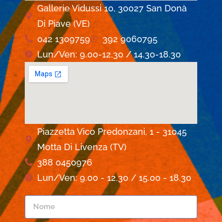
Gallerie Vidussi 10, 30027 San Donà
Di Piave (VE)
042 1309759
392 9060795
Lun/Ven: 9.00-12.30 / 14.30-18.30
Piazzetta Vico Predonzani, 1 - 31045
Motta Di Livenza (TV)
388 0450976
Lun/Ven: 9.00 - 12.30 / 15.00 - 18.30