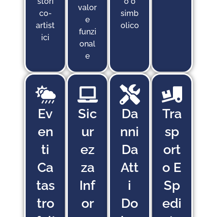
stori
o o
valor
co-
simb
e
artist
olico
funzi
ici
onal
e
Ev
Sic
Da
Tra
En
Ur
Nni
Sp
Ti
Ez
Da
Ort
Ca
Za
Att
O E
Tas
Inf
I
Sp
Tro
Or
Do
Edi