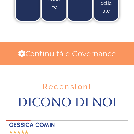
delic
he
ate
Continuità e Governance
Recensioni
DICONO DI NOI
GESSICA COMIN
C
☆
☆
☆
☆
☆
☆