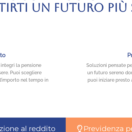
IRTI UN FUTURO PIÙ
to
P
integri la pensione
Soluzioni pensate per
ere. Puoi scegliere
un futuro sereno dom
 l’importo nel tempo in
puoi iniziare presto 
zione al reddito
Previdenza p