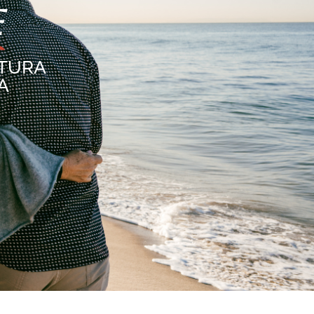
E
UTURA
A