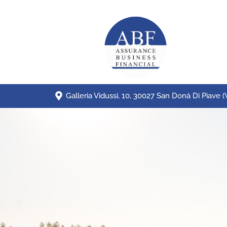
Galleria Vidussi, 10, 30027 San Donà Di Piave (