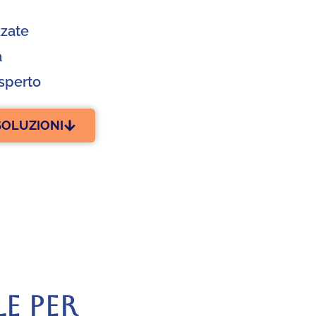
zzate
a
sperto
SOLUZIONI
E PER