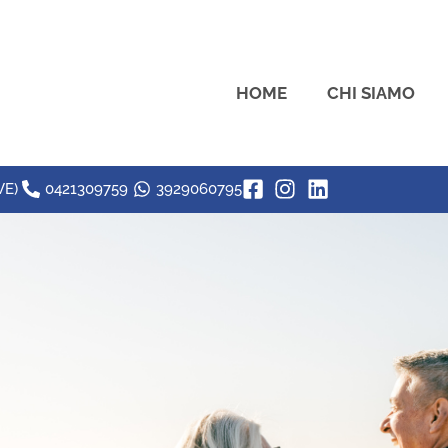
HOME
CHI SIAMO
VE)
0421309759
3929060795