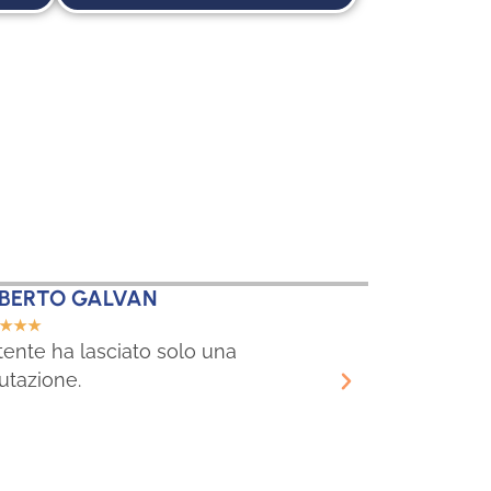
BERTO GALVAN
FABIO ROC
☆
☆
☆
☆
☆
☆
☆
☆
tente ha lasciato solo una
L'utente ha l
utazione.
valutazione.