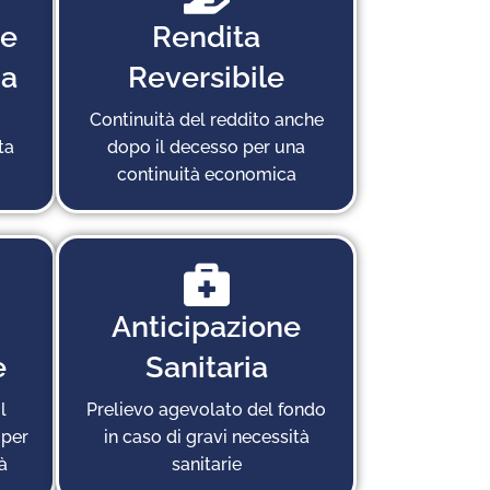
ne
Rendita
ia
Reversibile
Continuità del reddito anche
ta
dopo il decesso per una
continuità economica
Anticipazione
e
Sanitaria
l
Prelievo agevolato del fondo
 per
in caso di gravi necessità
à
sanitarie