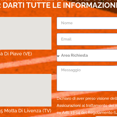
DARTI TUTTE LE INFORMAZIONI 
à Di Piave (VE)
Dichiaro di aver preso visione dell
Assicurazioni
al trattamento dei m
45 Motta Di Livenza (TV)
ex Artt. 13-14 del Regolamento (UE