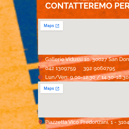
CONTATTEREMO PER 
Gallerie Vidussi 10, 30027 San Don
042 1309759
392 9060795
Lun/Ven: 9.00-12.30 / 14.30-18.30
Piazzetta Vico Predonzani, 1 - 310