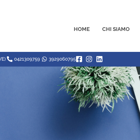
HOME
CHI SIAMO
VE)
0421309759
3929060795