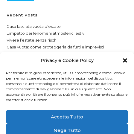
Recent Posts
Casa lasciata vuota d’estate
L’impatto dei fenomeni atmosferici estivi
Vivere l’estate senza rischi
Casa vuota: come proteggerla da furti e imprevisti
Assicurazione casa
Privacy e Cookie Policy
Recent Comments
Per fornire le migliori esperienze, utilizziamo tecnologie come i cookie
per memorizzare e/o accedere alle informazioni del dispositivo. Il
Nessun commento da mostrare.
consenso a queste tecnologie ci permetterà di elaborare dati come il
comportamento di navigazione o ID unici su questo sito. Non
acconsentire o ritirare il consenso può influire negativamente su alcune
caratteristiche e funzioni.
Accetta Tutto
©
abfassicurazioni.com
| Ragione sociale:
ABF Assurance
Business Financial di Alberto Linzi & C. Snc
| Sede legale:
Nega Tutto