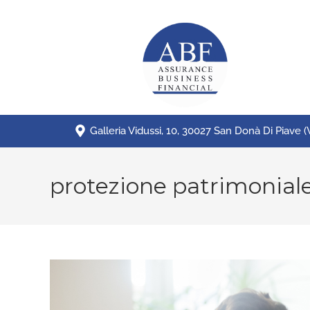
Galleria Vidussi, 10, 30027 San Donà Di Piave (
protezione patrimonial