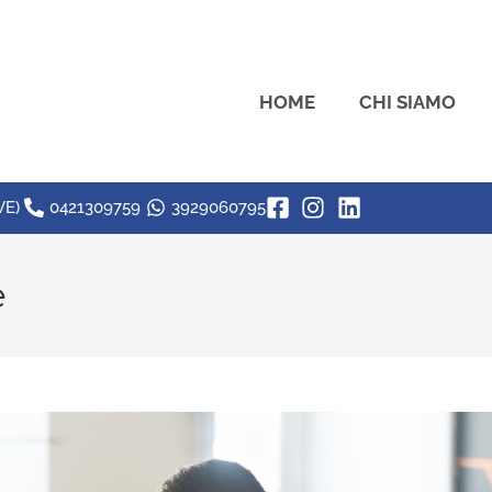
HOME
CHI SIAMO
VE)
0421309759
3929060795
e